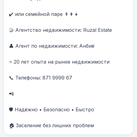
✔️ или семейной паре 👨‍👩‍👧

🤝 Агентство недвижимости: Ruzal Estate

👤 Агент по недвижимости: Анбиë

⭐ 20 лет опыта на рынке недвижимости

📞 Телефоны: 871 9999 67 

📲 

🛡️ Надёжно • Безопасно • Быстро

🏠 Заселение без лишних проблем