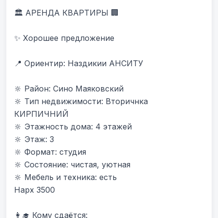
🏛 АРЕНДА КВАРТИРЫ 🏢

✨ Хорошее предложение

📍 Ориентир: Наздикии АНСИТУ 

🔆 Район: Сино Маяковский

🔆 Тип недвижимости: Вторичнка 
КИРПИЧНИЙ

🔆 Этажность дома: 4 этажей

🔆 Этаж: 3

🔆 Формат: студия

🔆 Состояние: чистая, уютная

🔆 Мебель и техника: есть

Нарх 3500

👩‍🎓 Кому сдаётся:
