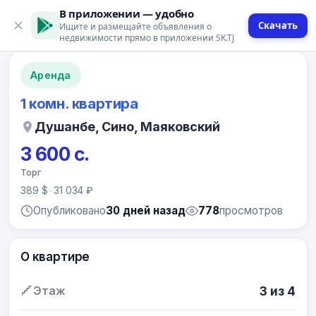
В приложении — удобно
Скачать
Ищите и размещайте объявления о
12 фото
недвижимости прямо в приложении SK.TJ
Аренда
1 комн. квартира
Душанбе, Сино, Маяковский
3 600 с.
Торг
389 $
•
31 034 ₽
Опубликовано
30 дней назад
778
просмотров
О квартире
Этаж
3 из 4