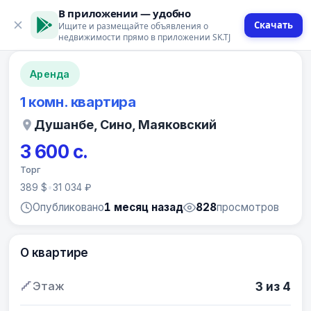
В приложении — удобно
Скачать
Ищите и размещайте объявления о
12 фото
недвижимости прямо в приложении SK.TJ
Аренда
1 комн. квартира
Душанбе, Сино, Маяковский
3 600 с.
Торг
389 $
•
31 034 ₽
Опубликовано
1 месяц назад
828
просмотров
О квартире
Этаж
3 из 4