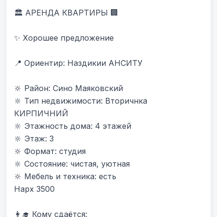
🏛 АРЕНДА КВАРТИРЫ 🏢

✨ Хорошее предложение

📍 Ориентир: Наздикии АНСИТУ 

🔆 Район: Сино Маяковский

🔆 Тип недвижимости: Вторичнка 
КИРПИЧНИЙ

🔆 Этажность дома: 4 этажей

🔆 Этаж: 3

🔆 Формат: студия

🔆 Состояние: чистая, уютная

🔆 Мебель и техника: есть

Нарх 3500

👩‍🎓 Кому сдаётся:
