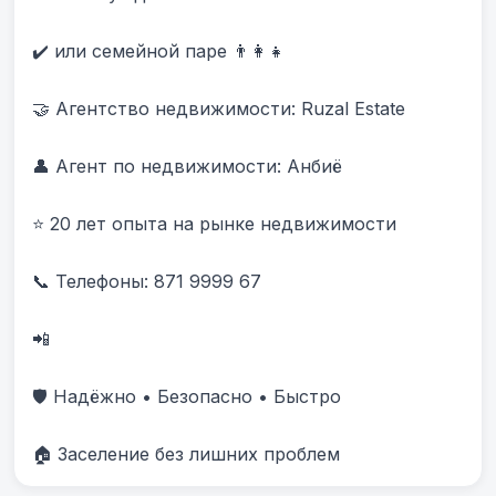
✔️ или семейной паре 👨‍👩‍👧

🤝 Агентство недвижимости: Ruzal Estate

👤 Агент по недвижимости: Анбиë

⭐ 20 лет опыта на рынке недвижимости

📞 Телефоны: 871 9999 67 

📲 

🛡️ Надёжно • Безопасно • Быстро

🏠 Заселение без лишних проблем