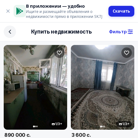
В приложении — удобно
Скачать
Ищите и размещайте объявления о
недвижимости прямо в приложении SK.TJ
Фильтр
Купить недвижимость
Фильтр
Сделка
Купить
Арендовать
Поиск
Тип недвижимости
Тип
1/3+
1/3+
Город
890 000 с.
3 600 с.