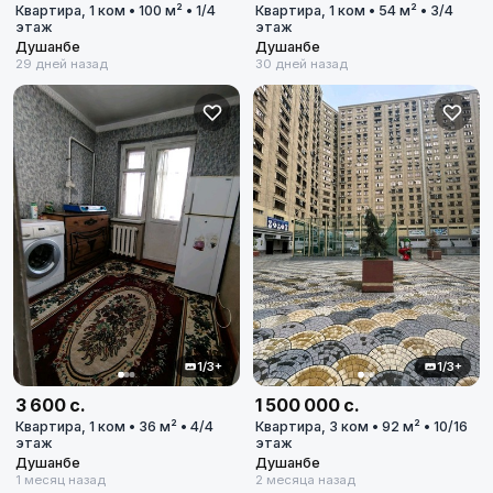
Город
Квартира, 1 ком • 100 м² • 1/4
Квартира, 1 ком • 54 м² • 3/4
этаж
этаж
Душанбе
Душанбе
Диапазон цен
29 дней назад
30 дней назад
в сомони
Сбросить
5
объявлений по фильтру
1/3+
1/3+
Сбросить фильтры
3 600 с.
1 500 000 с.
Квартира, 1 ком • 36 м² • 4/4
Квартира, 3 ком • 92 м² • 10/16
этаж
этаж
Применить фильтры
Душанбе
Душанбе
1 месяц назад
2 месяца назад