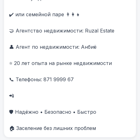
✔️ или семейной паре 👨‍👩‍👧

🤝 Агентство недвижимости: Ruzal Estate

👤 Агент по недвижимости: Анбиë

⭐ 20 лет опыта на рынке недвижимости

📞 Телефоны: 871 9999 67 

📲 

🛡️ Надёжно • Безопасно • Быстро

🏠 Заселение без лишних проблем