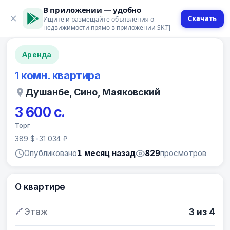
В приложении — удобно
Скачать
Ищите и размещайте объявления о
12 фото
недвижимости прямо в приложении SK.TJ
Аренда
1 комн. квартира
Душанбе, Сино, Маяковский
3 600 с.
Торг
389 $
•
31 034 ₽
Опубликовано
1 месяц назад
829
просмотров
О квартире
Этаж
3 из 4