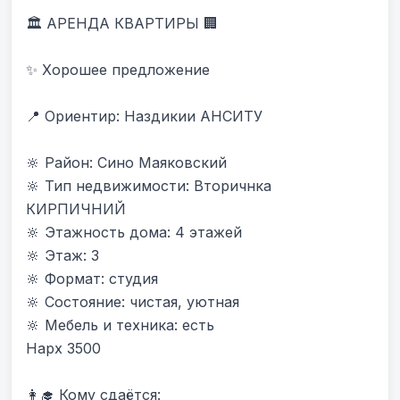
🏛 АРЕНДА КВАРТИРЫ 🏢

✨ Хорошее предложение

📍 Ориентир: Наздикии АНСИТУ 

🔆 Район: Сино Маяковский

🔆 Тип недвижимости: Вторичнка 
КИРПИЧНИЙ

🔆 Этажность дома: 4 этажей

🔆 Этаж: 3

🔆 Формат: студия

🔆 Состояние: чистая, уютная

🔆 Мебель и техника: есть

Нарх 3500

👩‍🎓 Кому сдаётся:
