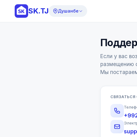
SK.TJ
Душанбе
Поддер
Если у вас во
размещению о
Мы постараем
СВЯЗАТЬСЯ
Телеф
+99
Элект
supp