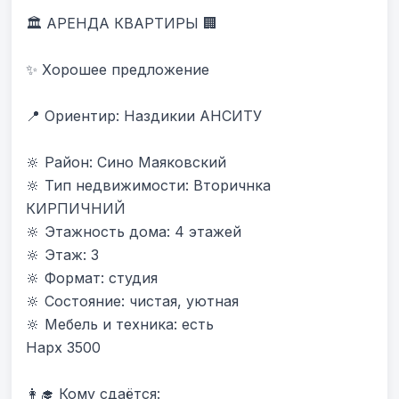
🏛 АРЕНДА КВАРТИРЫ 🏢

✨ Хорошее предложение

📍 Ориентир: Наздикии АНСИТУ 

🔆 Район: Сино Маяковский

🔆 Тип недвижимости: Вторичнка 
КИРПИЧНИЙ

🔆 Этажность дома: 4 этажей

🔆 Этаж: 3

🔆 Формат: студия

🔆 Состояние: чистая, уютная

🔆 Мебель и техника: есть

Нарх 3500

👩‍🎓 Кому сдаётся:
