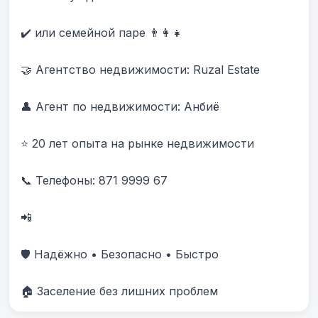
✔️ или семейной паре 👨‍👩‍👧

🤝 Агентство недвижимости: Ruzal Estate

👤 Агент по недвижимости: Анбиë

⭐ 20 лет опыта на рынке недвижимости

📞 Телефоны: 871 9999 67 

📲 

🛡️ Надёжно • Безопасно • Быстро

🏠 Заселение без лишних проблем