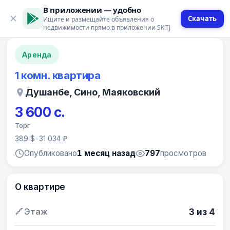
В приложении — удобно
Скачать
Ищите и размещайте объявления о
12 фото
недвижимости прямо в приложении SK.TJ
Аренда
1 комн. квартира
Душанбе, Сино, Маяковский
3 600 с.
Торг
389 $
•
31 034 ₽
Опубликовано
1 месяц назад
797
просмотров
О квартире
Этаж
3 из 4