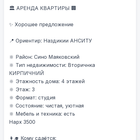
🏛 АРЕНДА КВАРТИРЫ 🏢

✨ Хорошее предложение

📍 Ориентир: Наздикии АНСИТУ 

🔆 Район: Сино Маяковский

🔆 Тип недвижимости: Вторичнка 
КИРПИЧНИЙ

🔆 Этажность дома: 4 этажей

🔆 Этаж: 3

🔆 Формат: студия

🔆 Состояние: чистая, уютная

🔆 Мебель и техника: есть

Нарх 3500

👩‍🎓 Кому сдаётся:
