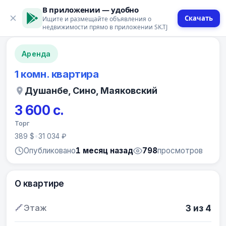
В приложении — удобно
Скачать
Ищите и размещайте объявления о
12 фото
недвижимости прямо в приложении SK.TJ
Аренда
1 комн. квартира
Душанбе, Сино, Маяковский
3 600 с.
Торг
389 $
•
31 034 ₽
Опубликовано
1 месяц назад
798
просмотров
О квартире
Этаж
3 из 4