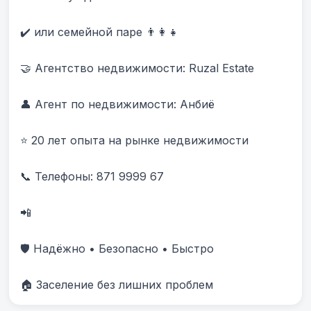
✔️ или семейной паре 👨‍👩‍👧

🤝 Агентство недвижимости: Ruzal Estate

👤 Агент по недвижимости: Анбиë

⭐ 20 лет опыта на рынке недвижимости

📞 Телефоны: 871 9999 67 

📲 

🛡️ Надёжно • Безопасно • Быстро

🏠 Заселение без лишних проблем