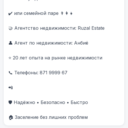
✔️ или семейной паре 👨‍👩‍👧

🤝 Агентство недвижимости: Ruzal Estate

👤 Агент по недвижимости: Анбиë

⭐ 20 лет опыта на рынке недвижимости

📞 Телефоны: 871 9999 67 

📲 

🛡️ Надёжно • Безопасно • Быстро

🏠 Заселение без лишних проблем