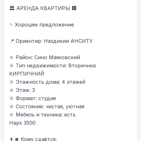
🏛 АРЕНДА КВАРТИРЫ 🏢

✨ Хорошее предложение

📍 Ориентир: Наздикии АНСИТУ 

🔆 Район: Сино Маяковский

🔆 Тип недвижимости: Вторичнка 
КИРПИЧНИЙ

🔆 Этажность дома: 4 этажей

🔆 Этаж: 3

🔆 Формат: студия

🔆 Состояние: чистая, уютная

🔆 Мебель и техника: есть

Нарх 3500

👩‍🎓 Кому сдаётся:
