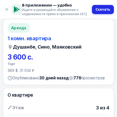
В приложении — удобно
Скачать
Ищите и размещайте объявления о
12 фото
недвижимости прямо в приложении SK.TJ
Аренда
1 комн. квартира
Душанбе, Сино, Маяковский
3 600 с.
Торг
389 $
•
31 034 ₽
Опубликовано
30 дней назад
776
просмотров
О квартире
Этаж
3 из 4