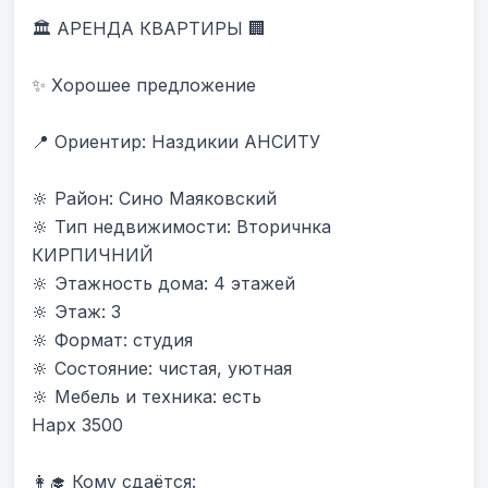
🏛 АРЕНДА КВАРТИРЫ 🏢

✨ Хорошее предложение

📍 Ориентир: Наздикии АНСИТУ 

🔆 Район: Сино Маяковский

🔆 Тип недвижимости: Вторичнка 
КИРПИЧНИЙ

🔆 Этажность дома: 4 этажей

🔆 Этаж: 3

🔆 Формат: студия

🔆 Состояние: чистая, уютная

🔆 Мебель и техника: есть

Нарх 3500

👩‍🎓 Кому сдаётся:
