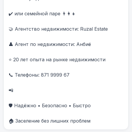
✔️ или семейной паре 👨‍👩‍👧

🤝 Агентство недвижимости: Ruzal Estate

👤 Агент по недвижимости: Анбиë

⭐ 20 лет опыта на рынке недвижимости

📞 Телефоны: 871 9999 67 

📲 

🛡️ Надёжно • Безопасно • Быстро

🏠 Заселение без лишних проблем