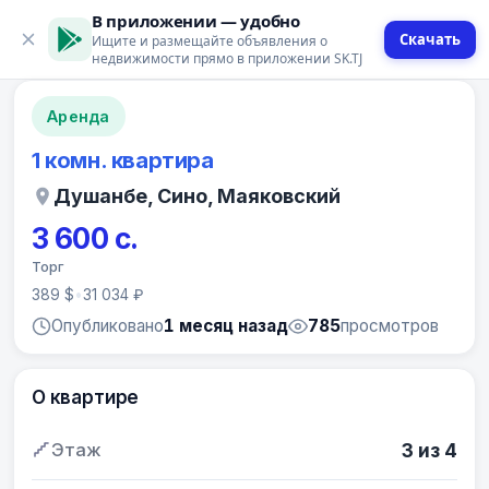
В приложении — удобно
Скачать
Ищите и размещайте объявления о
12 фото
недвижимости прямо в приложении SK.TJ
Аренда
1 комн. квартира
Душанбе, Сино, Маяковский
3 600 с.
Торг
389 $
•
31 034 ₽
Опубликовано
1 месяц назад
785
просмотров
О квартире
Этаж
3 из 4