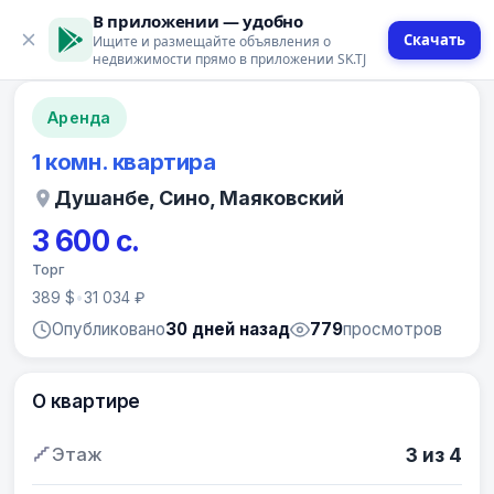
В приложении — удобно
Скачать
Ищите и размещайте объявления о
12 фото
недвижимости прямо в приложении SK.TJ
Аренда
1 комн. квартира
Душанбе, Сино, Маяковский
3 600 с.
Торг
389 $
•
31 034 ₽
Опубликовано
30 дней назад
779
просмотров
О квартире
Этаж
3 из 4