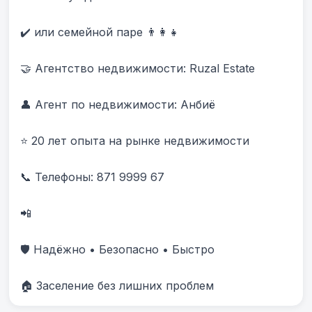
✔️ или семейной паре 👨‍👩‍👧

🤝 Агентство недвижимости: Ruzal Estate

👤 Агент по недвижимости: Анбиë

⭐ 20 лет опыта на рынке недвижимости

📞 Телефоны: 871 9999 67 

📲 

🛡️ Надёжно • Безопасно • Быстро

🏠 Заселение без лишних проблем