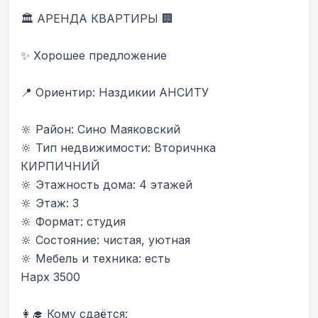
🏛 АРЕНДА КВАРТИРЫ 🏢

✨ Хорошее предложение

📍 Ориентир: Наздикии АНСИТУ 

🔆 Район: Сино Маяковский

🔆 Тип недвижимости: Вторичнка 
КИРПИЧНИЙ

🔆 Этажность дома: 4 этажей

🔆 Этаж: 3

🔆 Формат: студия

🔆 Состояние: чистая, уютная

🔆 Мебель и техника: есть

Нарх 3500

👩‍🎓 Кому сдаётся:
