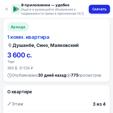
В приложении — удобно
Скачать
Ищите и размещайте объявления о
12 фото
недвижимости прямо в приложении SK.TJ
Аренда
1 комн. квартира
Душанбе, Сино, Маяковский
3 600 с.
Торг
389 $
•
31 034 ₽
Опубликовано
30 дней назад
775
просмотров
О квартире
Этаж
3 из 4