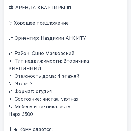
🏛 АРЕНДА КВАРТИРЫ 🏢

✨ Хорошее предложение

📍 Ориентир: Наздикии АНСИТУ 

🔆 Район: Сино Маяковский

🔆 Тип недвижимости: Вторичнка 
КИРПИЧНИЙ

🔆 Этажность дома: 4 этажей

🔆 Этаж: 3

🔆 Формат: студия

🔆 Состояние: чистая, уютная

🔆 Мебель и техника: есть

Нарх 3500

👩‍🎓 Кому сдаётся:
