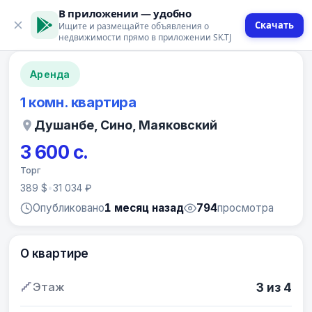
В приложении — удобно
Скачать
Ищите и размещайте объявления о
12 фото
недвижимости прямо в приложении SK.TJ
Аренда
1 комн. квартира
Душанбе, Сино, Маяковский
3 600 с.
Торг
389 $
•
31 034 ₽
Опубликовано
1 месяц назад
794
просмотра
О квартире
Этаж
3 из 4