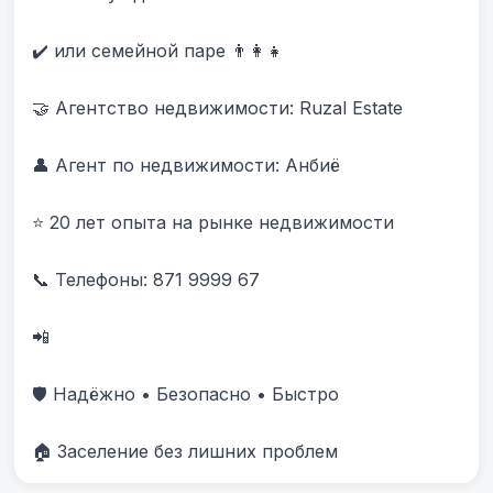
✔️ или семейной паре 👨‍👩‍👧

🤝 Агентство недвижимости: Ruzal Estate

👤 Агент по недвижимости: Анбиë

⭐ 20 лет опыта на рынке недвижимости

📞 Телефоны: 871 9999 67 

📲 

🛡️ Надёжно • Безопасно • Быстро

🏠 Заселение без лишних проблем