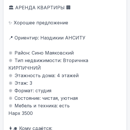
🏛 АРЕНДА КВАРТИРЫ 🏢

✨ Хорошее предложение

📍 Ориентир: Наздикии АНСИТУ 

🔆 Район: Сино Маяковский

🔆 Тип недвижимости: Вторичнка 
КИРПИЧНИЙ

🔆 Этажность дома: 4 этажей

🔆 Этаж: 3

🔆 Формат: студия

🔆 Состояние: чистая, уютная

🔆 Мебель и техника: есть

Нарх 3500

👩‍🎓 Кому сдаётся:
