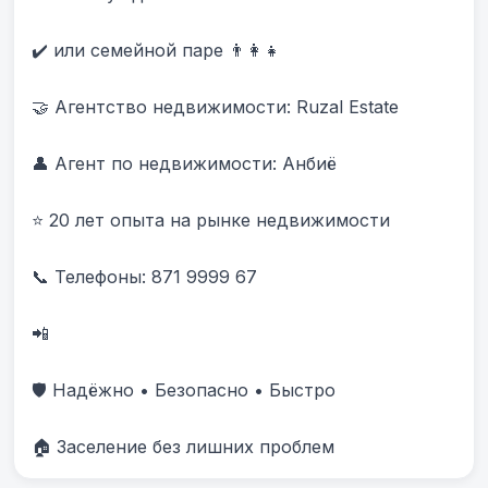
✔️ или семейной паре 👨‍👩‍👧

🤝 Агентство недвижимости: Ruzal Estate

👤 Агент по недвижимости: Анбиë

⭐ 20 лет опыта на рынке недвижимости

📞 Телефоны: 871 9999 67 

📲 

🛡️ Надёжно • Безопасно • Быстро

🏠 Заселение без лишних проблем