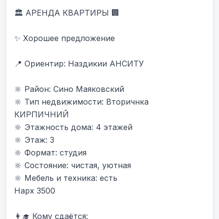
🏛 АРЕНДА КВАРТИРЫ 🏢

✨ Хорошее предложение

📍 Ориентир: Наздикии АНСИТУ 

🔆 Район: Сино Маяковский

🔆 Тип недвижимости: Вторичнка 
КИРПИЧНИЙ

🔆 Этажность дома: 4 этажей

🔆 Этаж: 3

🔆 Формат: студия

🔆 Состояние: чистая, уютная

🔆 Мебель и техника: есть

Нарх 3500

👩‍🎓 Кому сдаётся:
