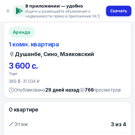
В приложении — удобно
Скачать
Ищите и размещайте объявления о
12 фото
недвижимости прямо в приложении SK.TJ
Аренда
1 комн. квартира
Душанбе, Сино, Маяковский
3 600 с.
Торг
389 $
•
31 034 ₽
Опубликовано
29 дней назад
766
просмотров
О квартире
Этаж
3 из 4