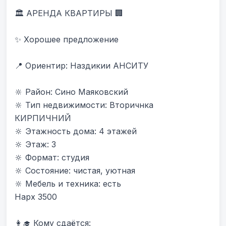
🏛 АРЕНДА КВАРТИРЫ 🏢

✨ Хорошее предложение

📍 Ориентир: Наздикии АНСИТУ 

🔆 Район: Сино Маяковский

🔆 Тип недвижимости: Вторичнка 
КИРПИЧНИЙ

🔆 Этажность дома: 4 этажей

🔆 Этаж: 3

🔆 Формат: студия

🔆 Состояние: чистая, уютная

🔆 Мебель и техника: есть

Нарх 3500

👩‍🎓 Кому сдаётся:
