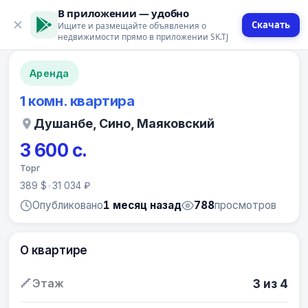
В приложении — удобно
Скачать
Ищите и размещайте объявления о
12 фото
недвижимости прямо в приложении SK.TJ
Аренда
1 комн. квартира
Душанбе, Сино, Маяковский
3 600 с.
Торг
389 $
•
31 034 ₽
Опубликовано
1 месяц назад
788
просмотров
О квартире
Этаж
3 из 4