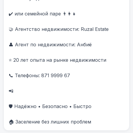
✔️ или семейной паре 👨‍👩‍👧

🤝 Агентство недвижимости: Ruzal Estate

👤 Агент по недвижимости: Анбиë

⭐ 20 лет опыта на рынке недвижимости

📞 Телефоны: 871 9999 67 

📲 

🛡️ Надёжно • Безопасно • Быстро

🏠 Заселение без лишних проблем