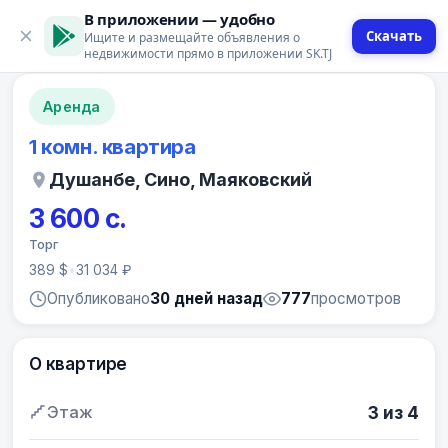
В приложении — удобно
Скачать
Ищите и размещайте объявления о
12 фото
недвижимости прямо в приложении SK.TJ
Аренда
1 комн. квартира
Душанбе, Сино, Маяковский
3 600 с.
Торг
389 $
•
31 034 ₽
Опубликовано
30 дней назад
777
просмотров
О квартире
Этаж
3 из 4