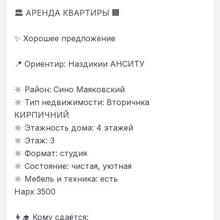
🏛 АРЕНДА КВАРТИРЫ 🏢

✨ Хорошее предложение

📍 Ориентир: Наздикии АНСИТУ 

🔆 Район: Сино Маяковский

🔆 Тип недвижимости: Вторичнка 
КИРПИЧНИЙ

🔆 Этажность дома: 4 этажей

🔆 Этаж: 3

🔆 Формат: студия

🔆 Состояние: чистая, уютная

🔆 Мебель и техника: есть

Нарх 3500

👩‍🎓 Кому сдаётся:
