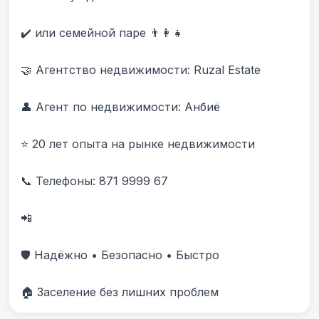
✔️ или семейной паре 👨‍👩‍👧

🤝 Агентство недвижимости: Ruzal Estate

👤 Агент по недвижимости: Анбиë

⭐ 20 лет опыта на рынке недвижимости

📞 Телефоны: 871 9999 67 

📲 

🛡️ Надёжно • Безопасно • Быстро

🏠 Заселение без лишних проблем