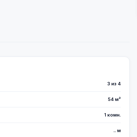
3 из 4
54 м²
1 комн.
.. м