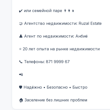
✔️ или семейной паре 👨‍👩‍👧

🤝 Агентство недвижимости: Ruzal Estate

👤 Агент по недвижимости: Анбиë

⭐ 20 лет опыта на рынке недвижимости

📞 Телефоны: 871 9999 67 

📲 

🛡️ Надёжно • Безопасно • Быстро

🏠 Заселение без лишних проблем