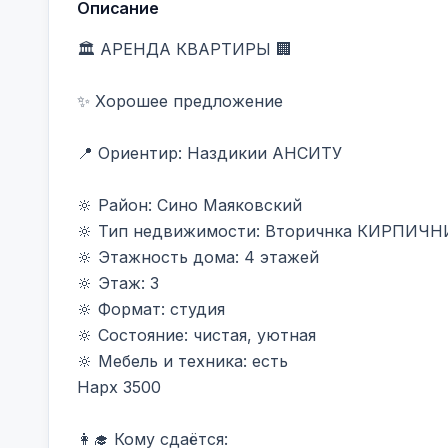
Описание
🏛 АРЕНДА КВАРТИРЫ 🏢

✨ Хорошее предложение

📍 Ориентир: Наздикии АНСИТУ 

🔆 Район: Сино Маяковский

🔆 Тип недвижимости: Вторичнка КИРПИЧН
🔆 Этажность дома: 4 этажей

🔆 Этаж: 3

🔆 Формат: студия

🔆 Состояние: чистая, уютная

🔆 Мебель и техника: есть

Нарх 3500

👩‍🎓 Кому сдаётся:
