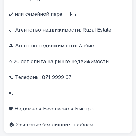
✔️ или семейной паре 👨‍👩‍👧

🤝 Агентство недвижимости: Ruzal Estate

👤 Агент по недвижимости: Анбиë

⭐ 20 лет опыта на рынке недвижимости

📞 Телефоны: 871 9999 67 

📲 

🛡️ Надёжно • Безопасно • Быстро

🏠 Заселение без лишних проблем