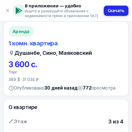
В приложении — удобно
Скачать
Ищите и размещайте объявления о
12 фото
недвижимости прямо в приложении SK.TJ
Аренда
1 комн. квартира
Душанбе, Сино, Маяковский
3 600 с.
Торг
389 $
•
31 034 ₽
Опубликовано
30 дней назад
772
просмотра
О квартире
Этаж
3 из 4