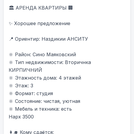
🏛 АРЕНДА КВАРТИРЫ 🏢

✨ Хорошее предложение

📍 Ориентир: Наздикии АНСИТУ 

🔆 Район: Сино Маяковский

🔆 Тип недвижимости: Вторичнка 
КИРПИЧНИЙ

🔆 Этажность дома: 4 этажей

🔆 Этаж: 3

🔆 Формат: студия

🔆 Состояние: чистая, уютная

🔆 Мебель и техника: есть

Нарх 3500

👩‍🎓 Кому сдаётся:
