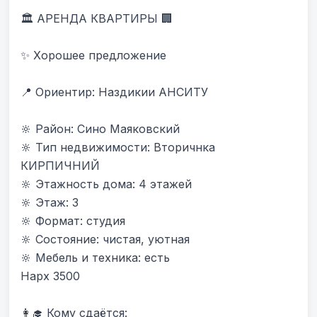
🏛 АРЕНДА КВАРТИРЫ 🏢

✨ Хорошее предложение

📍 Ориентир: Наздикии АНСИТУ 

🔆 Район: Сино Маяковский

🔆 Тип недвижимости: Вторичнка 
КИРПИЧНИЙ

🔆 Этажность дома: 4 этажей

🔆 Этаж: 3

🔆 Формат: студия

🔆 Состояние: чистая, уютная

🔆 Мебель и техника: есть

Нарх 3500

👩‍🎓 Кому сдаётся:
