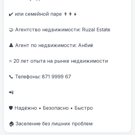
✔️ или семейной паре 👨‍👩‍👧

🤝 Агентство недвижимости: Ruzal Estate

👤 Агент по недвижимости: Анбиë

⭐ 20 лет опыта на рынке недвижимости

📞 Телефоны: 871 9999 67 

📲 

🛡️ Надёжно • Безопасно • Быстро

🏠 Заселение без лишних проблем