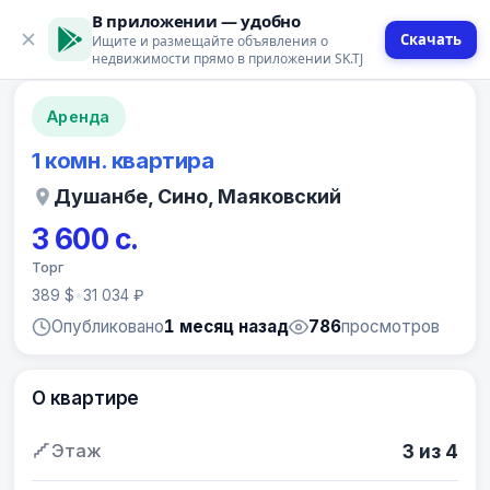
В приложении — удобно
Скачать
Ищите и размещайте объявления о
12 фото
недвижимости прямо в приложении SK.TJ
Аренда
1 комн. квартира
Душанбе, Сино, Маяковский
3 600 с.
Торг
389 $
•
31 034 ₽
Опубликовано
1 месяц назад
786
просмотров
О квартире
Этаж
3 из 4