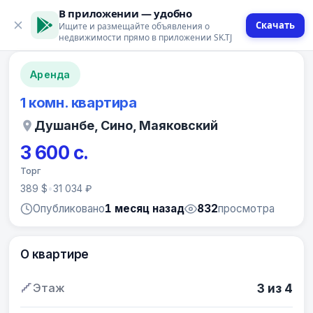
В приложении — удобно
Скачать
Ищите и размещайте объявления о
12 фото
недвижимости прямо в приложении SK.TJ
Аренда
1 комн. квартира
Душанбе, Сино, Маяковский
3 600 с.
Торг
389 $
•
31 034 ₽
Опубликовано
1 месяц назад
832
просмотра
О квартире
Этаж
3 из 4