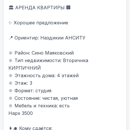
🏛 АРЕНДА КВАРТИРЫ 🏢

✨ Хорошее предложение

📍 Ориентир: Наздикии АНСИТУ 

🔆 Район: Сино Маяковский

🔆 Тип недвижимости: Вторичнка 
КИРПИЧНИЙ

🔆 Этажность дома: 4 этажей

🔆 Этаж: 3

🔆 Формат: студия

🔆 Состояние: чистая, уютная

🔆 Мебель и техника: есть

Нарх 3500

👩‍🎓 Кому сдаётся:
