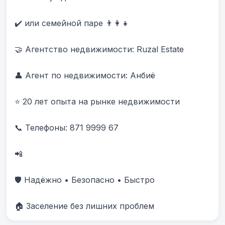
✔️ или семейной паре 👨‍👩‍👧

🤝 Агентство недвижимости: Ruzal Estate

👤 Агент по недвижимости: Анбиë

⭐ 20 лет опыта на рынке недвижимости

📞 Телефоны: 871 9999 67 

📲 

🛡️ Надёжно • Безопасно • Быстро

🏠 Заселение без лишних проблем