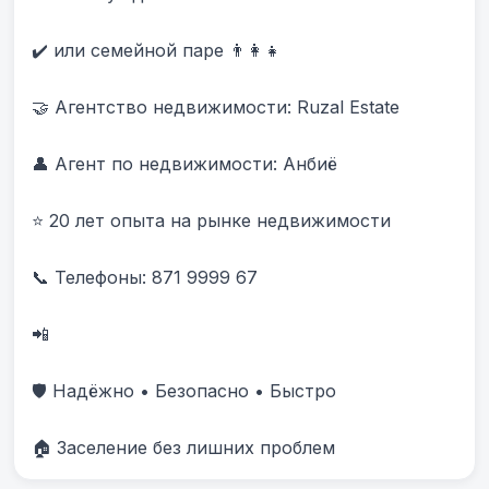
✔️ или семейной паре 👨‍👩‍👧

🤝 Агентство недвижимости: Ruzal Estate

👤 Агент по недвижимости: Анбиë

⭐ 20 лет опыта на рынке недвижимости

📞 Телефоны: 871 9999 67 

📲 

🛡️ Надёжно • Безопасно • Быстро

🏠 Заселение без лишних проблем