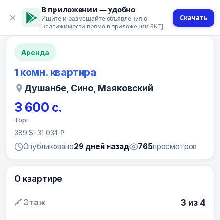
В приложении — удобно
Скачать
Ищите и размещайте объявления о
12 фото
недвижимости прямо в приложении SK.TJ
Аренда
1 комн. квартира
Душанбе, Сино, Маяковский
3 600 с.
Торг
389 $
•
31 034 ₽
Опубликовано
29 дней назад
765
просмотров
О квартире
Этаж
3 из 4