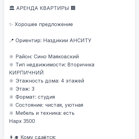
🏛 АРЕНДА КВАРТИРЫ 🏢

✨ Хорошее предложение

📍 Ориентир: Наздикии АНСИТУ 

🔆 Район: Сино Маяковский

🔆 Тип недвижимости: Вторичнка 
КИРПИЧНИЙ

🔆 Этажность дома: 4 этажей

🔆 Этаж: 3

🔆 Формат: студия

🔆 Состояние: чистая, уютная

🔆 Мебель и техника: есть

Нарх 3500

👩‍🎓 Кому сдаётся:
