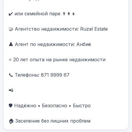
✔️ или семейной паре 👨‍👩‍👧

🤝 Агентство недвижимости: Ruzal Estate

👤 Агент по недвижимости: Анбиë

⭐ 20 лет опыта на рынке недвижимости

📞 Телефоны: 871 9999 67 

📲 

🛡️ Надёжно • Безопасно • Быстро

🏠 Заселение без лишних проблем