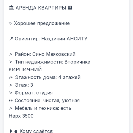
🏛 АРЕНДА КВАРТИРЫ 🏢

✨ Хорошее предложение

📍 Ориентир: Наздикии АНСИТУ 

🔆 Район: Сино Маяковский

🔆 Тип недвижимости: Вторичнка 
КИРПИЧНИЙ

🔆 Этажность дома: 4 этажей

🔆 Этаж: 3

🔆 Формат: студия

🔆 Состояние: чистая, уютная

🔆 Мебель и техника: есть

Нарх 3500

👩‍🎓 Кому сдаётся:
