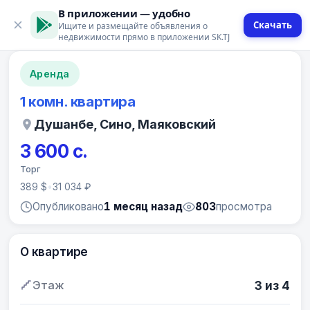
В приложении — удобно
Скачать
Ищите и размещайте объявления о
12 фото
недвижимости прямо в приложении SK.TJ
Аренда
1 комн. квартира
Душанбе, Сино, Маяковский
3 600 с.
Торг
389 $
•
31 034 ₽
Опубликовано
1 месяц назад
803
просмотра
О квартире
Этаж
3 из 4