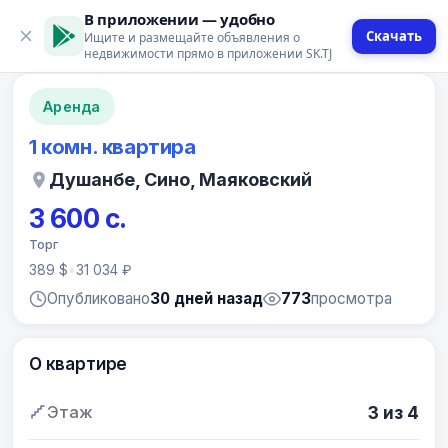
В приложении — удобно
Скачать
Ищите и размещайте объявления о
12 фото
недвижимости прямо в приложении SK.TJ
Аренда
1 комн. квартира
Душанбе, Сино, Маяковский
3 600 с.
Торг
389 $
•
31 034 ₽
Опубликовано
30 дней назад
773
просмотра
О квартире
Этаж
3 из 4