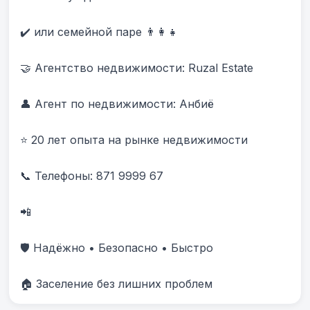
✔️ или семейной паре 👨‍👩‍👧

🤝 Агентство недвижимости: Ruzal Estate

👤 Агент по недвижимости: Анбиë

⭐ 20 лет опыта на рынке недвижимости

📞 Телефоны: 871 9999 67 

📲 

🛡️ Надёжно • Безопасно • Быстро

🏠 Заселение без лишних проблем