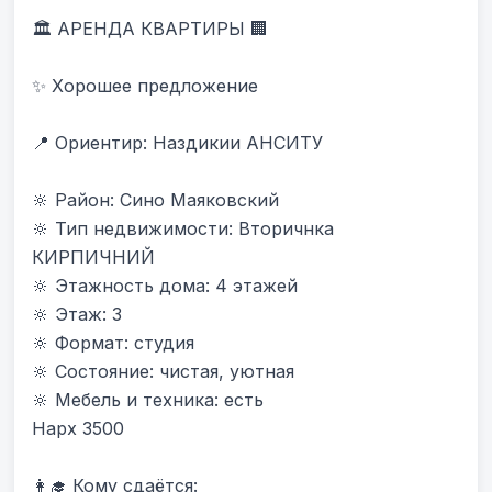
🏛 АРЕНДА КВАРТИРЫ 🏢

✨ Хорошее предложение

📍 Ориентир: Наздикии АНСИТУ 

🔆 Район: Сино Маяковский

🔆 Тип недвижимости: Вторичнка 
КИРПИЧНИЙ

🔆 Этажность дома: 4 этажей

🔆 Этаж: 3

🔆 Формат: студия

🔆 Состояние: чистая, уютная

🔆 Мебель и техника: есть

Нарх 3500

👩‍🎓 Кому сдаётся:
