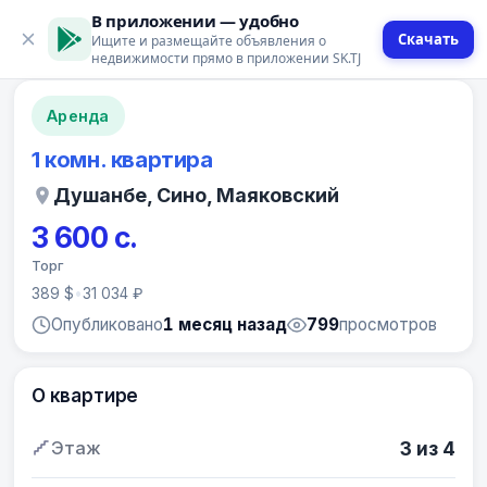
В приложении — удобно
Скачать
Ищите и размещайте объявления о
12 фото
недвижимости прямо в приложении SK.TJ
Аренда
1 комн. квартира
Душанбе, Сино, Маяковский
3 600 с.
Торг
389 $
•
31 034 ₽
Опубликовано
1 месяц назад
799
просмотров
О квартире
Этаж
3 из 4