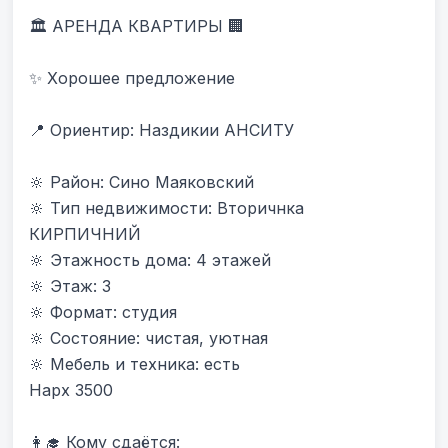
🏛 АРЕНДА КВАРТИРЫ 🏢

✨ Хорошее предложение

📍 Ориентир: Наздикии АНСИТУ 

🔆 Район: Сино Маяковский

🔆 Тип недвижимости: Вторичнка 
КИРПИЧНИЙ

🔆 Этажность дома: 4 этажей

🔆 Этаж: 3

🔆 Формат: студия

🔆 Состояние: чистая, уютная

🔆 Мебель и техника: есть

Нарх 3500

👩‍🎓 Кому сдаётся:
