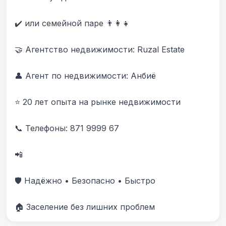
✔️ или семейной паре 👨‍👩‍👧

🤝 Агентство недвижимости: Ruzal Estate

👤 Агент по недвижимости: Анбиë

⭐ 20 лет опыта на рынке недвижимости

📞 Телефоны: 871 9999 67 

📲 

🛡️ Надёжно • Безопасно • Быстро

🏠 Заселение без лишних проблем