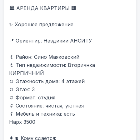
🏛 АРЕНДА КВАРТИРЫ 🏢

✨ Хорошее предложение

📍 Ориентир: Наздикии АНСИТУ 

🔆 Район: Сино Маяковский

🔆 Тип недвижимости: Вторичнка 
КИРПИЧНИЙ

🔆 Этажность дома: 4 этажей

🔆 Этаж: 3

🔆 Формат: студия

🔆 Состояние: чистая, уютная

🔆 Мебель и техника: есть

Нарх 3500

👩‍🎓 Кому сдаётся:
