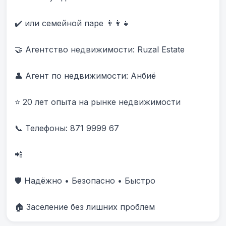
✔️ или семейной паре 👨‍👩‍👧

🤝 Агентство недвижимости: Ruzal Estate

👤 Агент по недвижимости: Анбиë

⭐ 20 лет опыта на рынке недвижимости

📞 Телефоны: 871 9999 67 

📲 

🛡️ Надёжно • Безопасно • Быстро

🏠 Заселение без лишних проблем