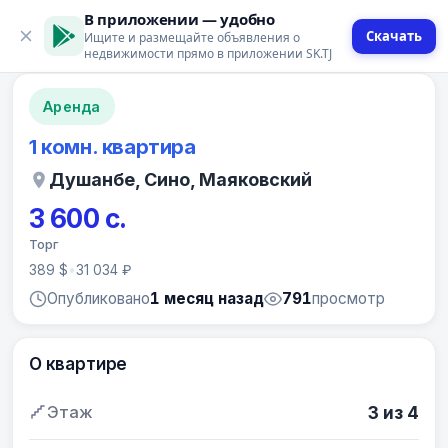
В приложении — удобно
Скачать
Ищите и размещайте объявления о
12 фото
недвижимости прямо в приложении SK.TJ
Аренда
1 комн. квартира
Душанбе, Сино, Маяковский
3 600 с.
Торг
389 $
•
31 034 ₽
Опубликовано
1 месяц назад
791
просмотр
О квартире
Этаж
3 из 4