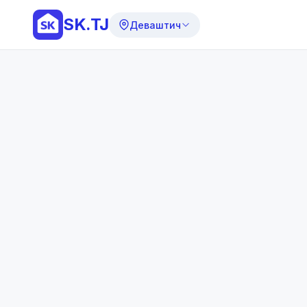
SK.TJ
Деваштич