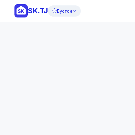
SK.TJ
Бустон