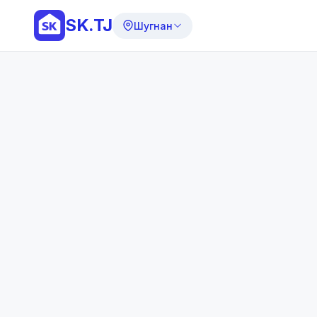
SK.TJ
Шугнан