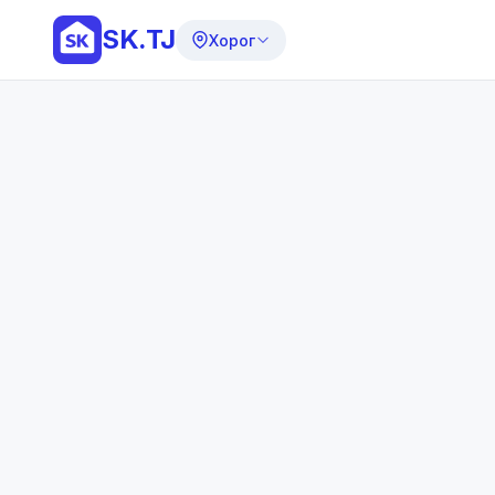
SK.TJ
Хорог