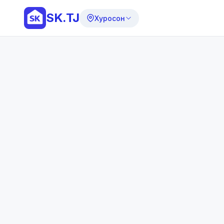
SK.TJ
Хуросон