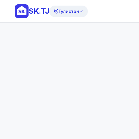
SK.TJ
Гулистон