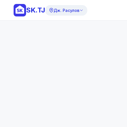
SK.TJ
Дж. Расулов