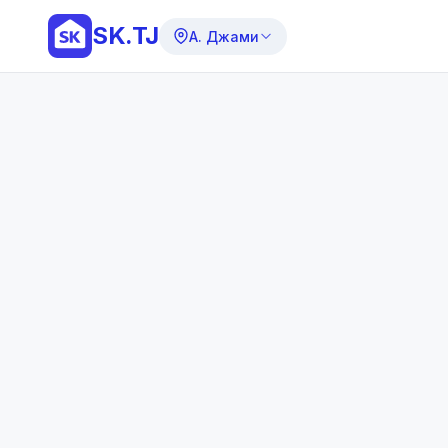
SK.TJ
А. Джами