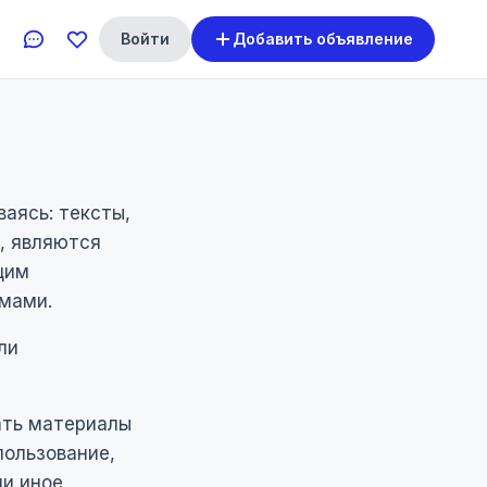
Войти
Добавить объявление
ваясь: тексты,
, являются
щим
мами.
ли
ать материалы
пользование,
ли иное