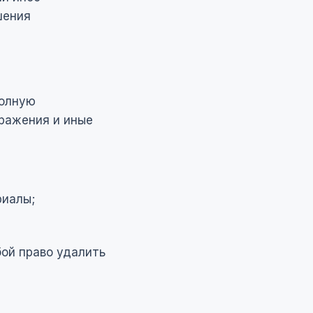
шения
полную
ражения и иные
риалы;
бой право удалить