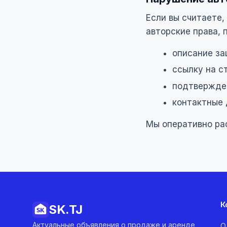
Если вы считаете
авторские права,
описание за
ссылку на с
подтвержден
контактные 
Мы оперативно ра
К
SK.
TJ
Актуальные объявления о продаже и аренде
О