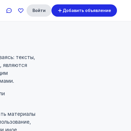
Войти
Добавить объявление
ваясь: тексты,
, являются
щим
мами.
ли
ать материалы
пользование,
ли иное