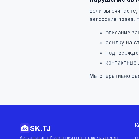
Если вы считаете
авторские права,
описание за
ссылку на с
подтвержден
контактные 
Мы оперативно ра
К
SK.
TJ
Актуальные объявления о продаже и аренде
О