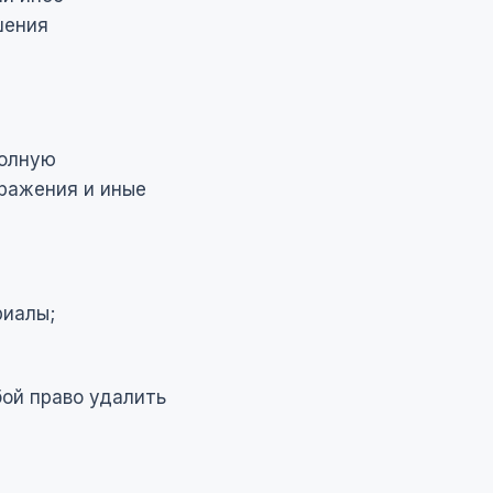
шения
полную
ражения и иные
риалы;
бой право удалить