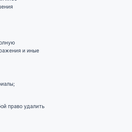
шения
полную
ражения и иные
риалы;
бой право удалить