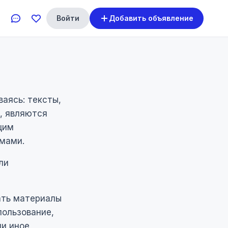
Войти
Добавить объявление
ваясь: тексты,
, являются
щим
мами.
ли
ать материалы
пользование,
ли иное