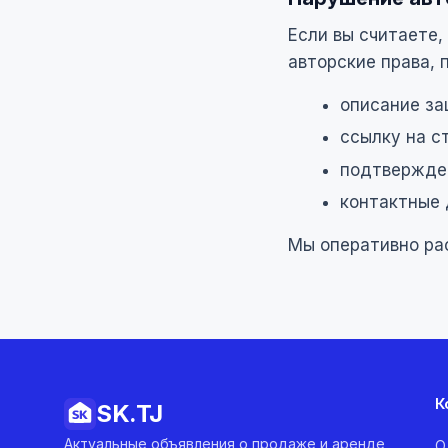
Если вы считаете
авторские права,
описание за
ссылку на с
подтвержден
контактные 
Мы оперативно ра
К
SK.
TJ
Актуальные объявления о продаже и аренде
О