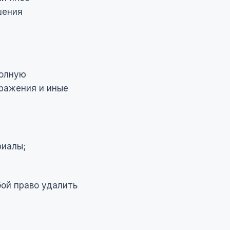
шения
полную
ражения и иные
риалы;
бой право удалить