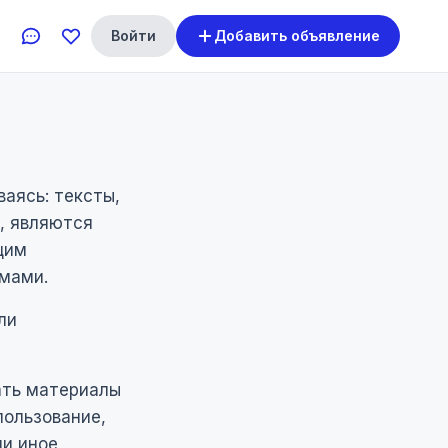
Войти
Добавить объявление
ваясь: тексты,
, являются
щим
мами.
ли
ать материалы
пользование,
ли иное