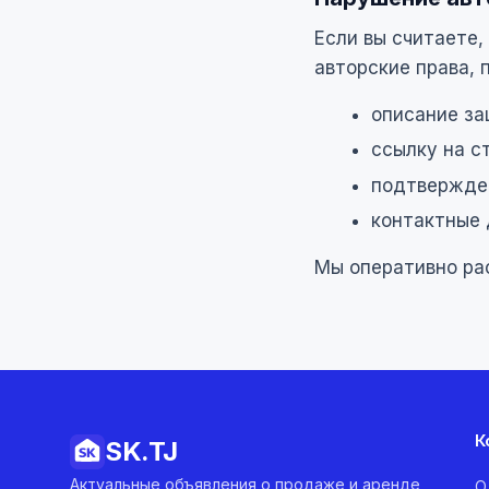
Если вы считаете
авторские права,
описание за
ссылку на с
подтвержден
контактные 
Мы оперативно ра
К
SK.
TJ
Актуальные объявления о продаже и аренде
О