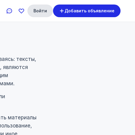
Войти
Добавить объявление
ваясь: тексты,
, являются
щим
мами.
ли
ать материалы
пользование,
ли иное