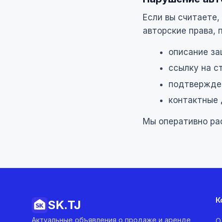
Если вы считаете
авторские права,
описание за
ссылку на с
подтвержден
контактные 
Мы оперативно ра
К
SK.
TJ
Актуальные объявления о продаже и аренде
О