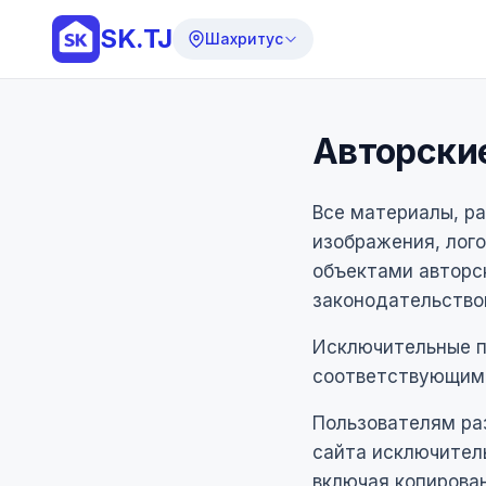
SK.TJ
Шахритус
Авторски
Все материалы, ра
изображения, лого
объектами авторс
законодательство
Исключительные п
соответствующим
Пользователям ра
сайта исключитель
включая копирова