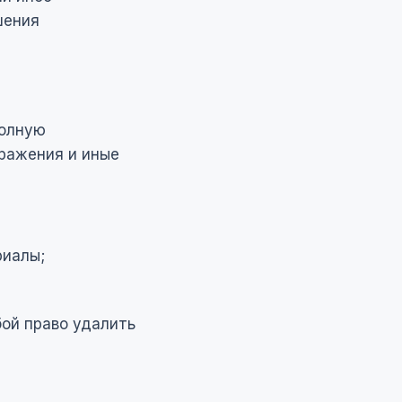
шения
полную
ражения и иные
риалы;
бой право удалить