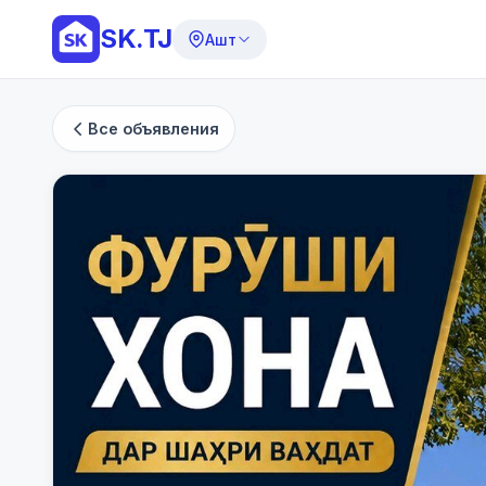
SK.TJ
Ашт
Все объявления