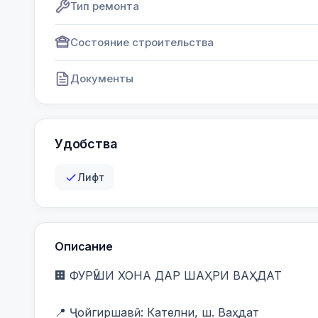
Тип ремонта
Состояние строительства
Документы
Удобства
Лифт
Описание
🏢 ФУРӮШИ ХОНА ДАР ШАҲРИ ВАҲДАТ

📍 Ҷойгиршавӣ: Кателни, ш. Ваҳдат
