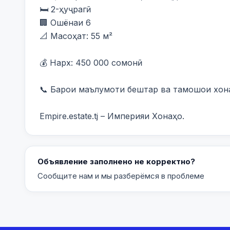
🛏️ 2-ҳуҷрагӣ

🏢 Ошёнаи 6

📐 Масоҳат: 55 м²

💰 Нарх: 450 000 сомонӣ

📞 Барои маълумоти бештар ва тамошои хона 
Empire.estate.tj – Империяи Хонаҳо.
Объявление заполнено не корректно?
Сообщите нам и мы разберёмся в проблеме