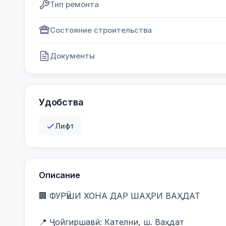
Тип ремонта
Состояние строительства
Документы
Удобства
Лифт
Описание
🏢 ФУРӮШИ ХОНА ДАР ШАҲРИ ВАҲДАТ

📍 Ҷойгиршавӣ: Кателни, ш. Ваҳдат
