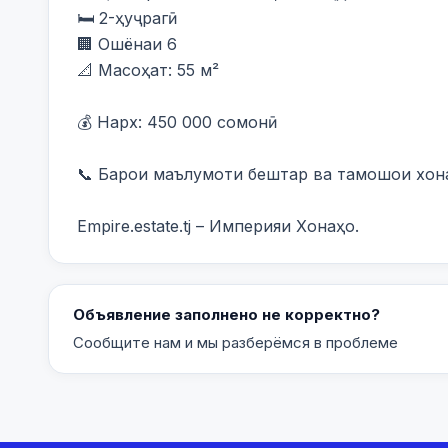
🛏️ 2-ҳуҷрагӣ

🏢 Ошёнаи 6

📐 Масоҳат: 55 м²

💰 Нарх: 450 000 сомонӣ

📞 Барои маълумоти бештар ва тамошои хона 
Empire.estate.tj – Империяи Хонаҳо.
Объявление заполнено не корректно?
Сообщите нам и мы разберёмся в проблеме