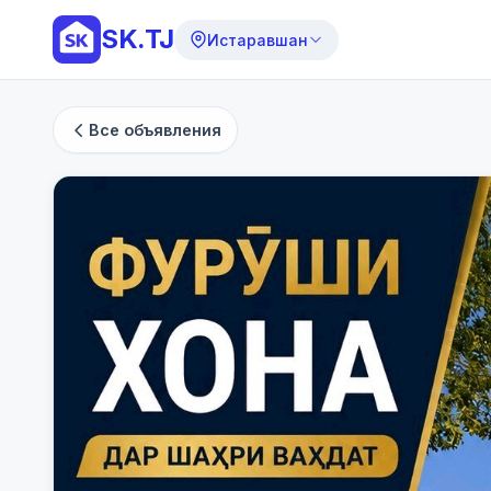
SK.TJ
Истаравшан
Все объявления