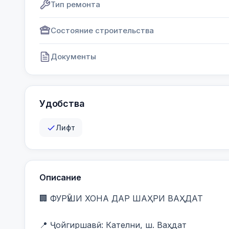
Тип ремонта
Состояние строительства
Документы
Удобства
Лифт
Описание
🏢 ФУРӮШИ ХОНА ДАР ШАҲРИ ВАҲДАТ

📍 Ҷойгиршавӣ: Кателни, ш. Ваҳдат
