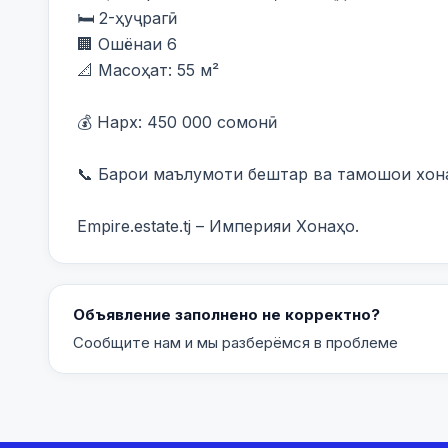
🛏️ 2-ҳуҷрагӣ

🏢 Ошёнаи 6

📐 Масоҳат: 55 м²

💰 Нарх: 450 000 сомонӣ

📞 Барои маълумоти бештар ва тамошои хона 
Empire.estate.tj – Империяи Хонаҳо.
Объявление заполнено не корректно?
Сообщите нам и мы разберёмся в проблеме