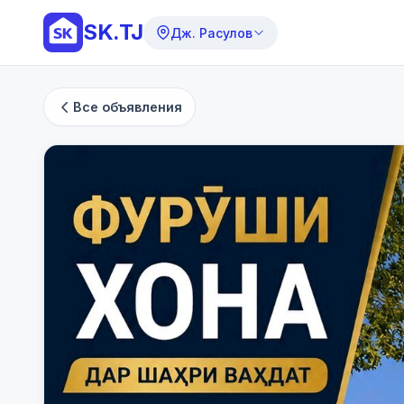
SK.TJ
Дж. Расулов
Все объявления