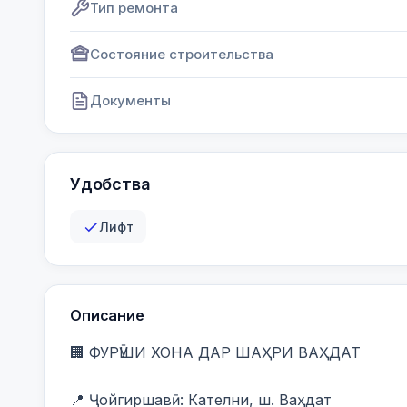
Тип ремонта
Состояние строительства
Документы
Удобства
Лифт
Описание
🏢 ФУРӮШИ ХОНА ДАР ШАҲРИ ВАҲДАТ

📍 Ҷойгиршавӣ: Кателни, ш. Ваҳдат
