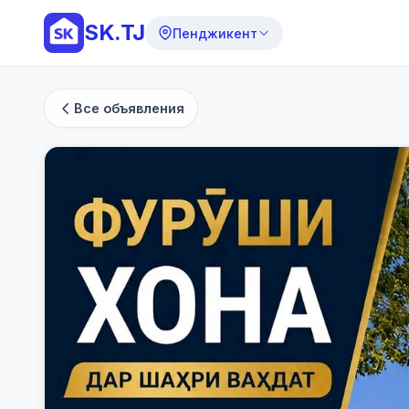
SK.TJ
Пенджикент
Все объявления