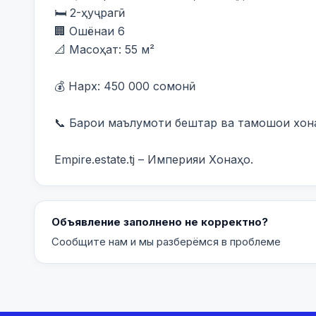
🛏️ 2-ҳуҷрагӣ

🏢 Ошёнаи 6

📐 Масоҳат: 55 м²

💰 Нарх: 450 000 сомонӣ

📞 Барои маълумоти бештар ва тамошои хона 
Empire.estate.tj – Империяи Хонаҳо.
Объявление заполнено не корректно?
Сообщите нам и мы разберёмся в проблеме