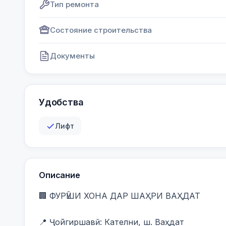
Тип ремонта
Состояние строительства
Документы
Удобства
Лифт
Описание
🏢 ФУРӮШИ ХОНА ДАР ШАҲРИ ВАҲДАТ

📍 Ҷойгиршавӣ: Кателни, ш. Ваҳдат
