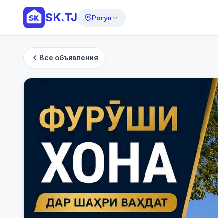
SK.TJ
Рогун
Все объявления