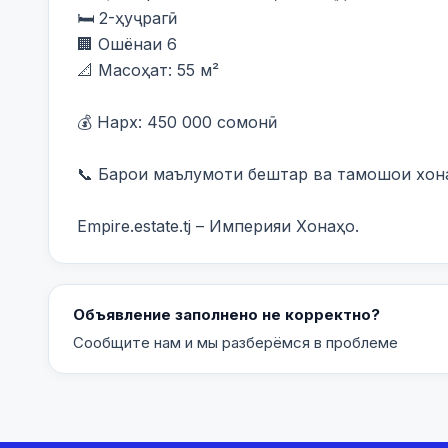
🛏️ 2-ҳуҷрагӣ

🏢 Ошёнаи 6

📐 Масоҳат: 55 м²

💰 Нарх: 450 000 сомонӣ

📞 Барои маълумоти бештар ва тамошои хона 
Empire.estate.tj – Империяи Хонаҳо.
Объявление заполнено не корректно?
Сообщите нам и мы разберёмся в проблеме