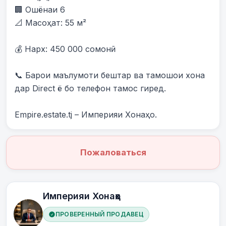
🏢 Ошёнаи 6

📐 Масоҳат: 55 м²

💰 Нарх: 450 000 сомонӣ

📞 Барои маълумоти бештар ва тамошои хона 
дар Direct ё бо телефон тамос гиред.

Empire.estate.tj – Империяи Хонаҳо.
Пожаловаться
Империяи Хонаҳо
ПРОВЕРЕННЫЙ ПРОДАВЕЦ