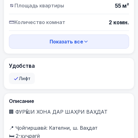
Площадь квартиры
55 м²
Количество комнат
2 комн.
Показать все
Удобства
Лифт
Описание
🏢 ФУРӮШИ ХОНА ДАР ШАҲРИ ВАҲДАТ

📍 Ҷойгиршавӣ: Кателни, ш. Ваҳдат

🛏️ 2-ҳуҷрагӣ
