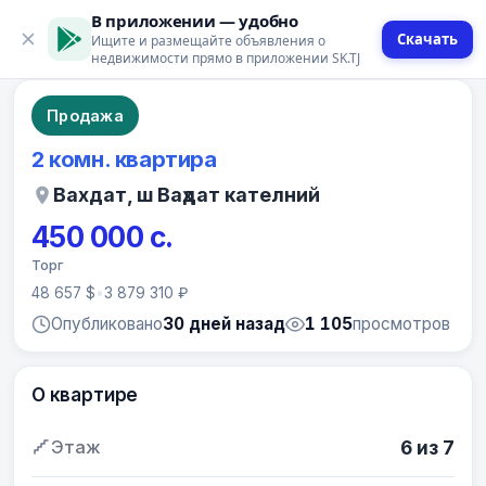
В приложении — удобно
Скачать
Ищите и размещайте объявления о
9 фото
недвижимости прямо в приложении SK.TJ
Продажа
2 комн. квартира
Вахдат, ш Ваҳдат кателний
450 000 с.
Торг
48 657 $
•
3 879 310 ₽
Опубликовано
30 дней назад
1 105
просмотров
О квартире
Этаж
6 из 7