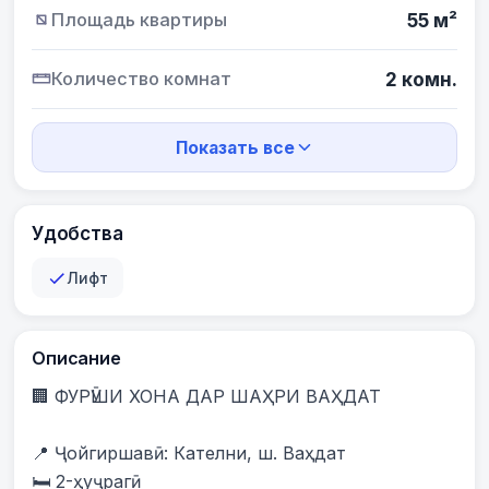
Площадь квартиры
55 м²
Количество комнат
2 комн.
Показать все
Удобства
Лифт
Описание
🏢 ФУРӮШИ ХОНА ДАР ШАҲРИ ВАҲДАТ

📍 Ҷойгиршавӣ: Кателни, ш. Ваҳдат

🛏️ 2-ҳуҷрагӣ
