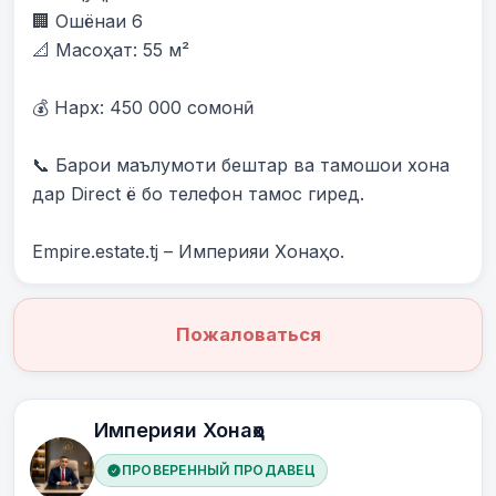
🏢 Ошёнаи 6

📐 Масоҳат: 55 м²

💰 Нарх: 450 000 сомонӣ

📞 Барои маълумоти бештар ва тамошои хона 
дар Direct ё бо телефон тамос гиред.

Empire.estate.tj – Империяи Хонаҳо.
Пожаловаться
Империяи Хонаҳо
ПРОВЕРЕННЫЙ ПРОДАВЕЦ