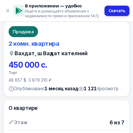
В приложении — удобно
Скачать
Ищите и размещайте объявления о
9 фото
недвижимости прямо в приложении SK.TJ
Продажа
2 комн. квартира
Вахдат, ш Ваҳдат кателний
450 000 с.
Торг
48 657 $
•
3 879 310 ₽
Опубликовано
1 месяц назад
1 121
просмотр
О квартире
Этаж
6 из 7