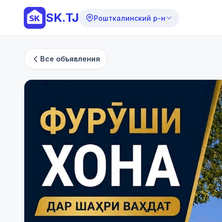
SK.TJ
Рошткалинский р-н
Все объявления