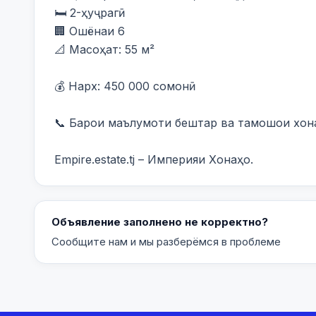
🛏️ 2-ҳуҷрагӣ

🏢 Ошёнаи 6

📐 Масоҳат: 55 м²

💰 Нарх: 450 000 сомонӣ

📞 Барои маълумоти бештар ва тамошои хона 
Empire.estate.tj – Империяи Хонаҳо.
Объявление заполнено не корректно?
Сообщите нам и мы разберёмся в проблеме