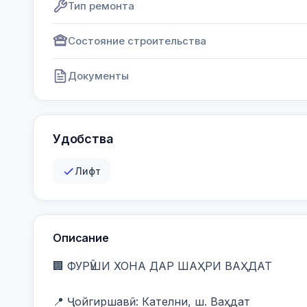
Тип ремонта
Состояние строительства
Документы
Удобства
Лифт
Описание
🏢 ФУРӮШИ ХОНА ДАР ШАҲРИ ВАҲДАТ

📍 Ҷойгиршавӣ: Кателни, ш. Ваҳдат
