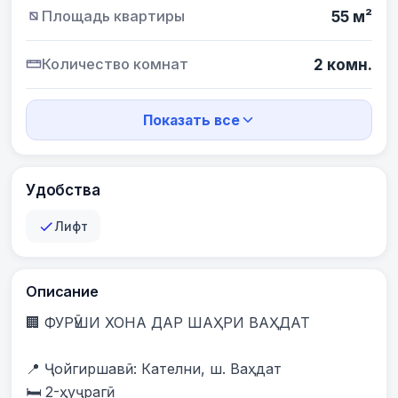
Площадь квартиры
55 м²
Количество комнат
2 комн.
Показать все
Удобства
Лифт
Описание
🏢 ФУРӮШИ ХОНА ДАР ШАҲРИ ВАҲДАТ

📍 Ҷойгиршавӣ: Кателни, ш. Ваҳдат

🛏️ 2-ҳуҷрагӣ
