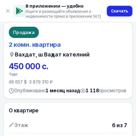
В приложении — удобно
Скачать
Ищите и размещайте объявления о
9 фото
недвижимости прямо в приложении SK.TJ
Продажа
2 комн. квартира
Вахдат, ш Ваҳдат кателний
450 000 с.
Торг
48 657 $
•
3 879 310 ₽
Опубликовано
1 месяц назад
1 118
просмотров
О квартире
Этаж
6 из 7