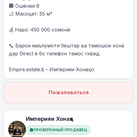
🏢 Ошёнаи 6

📐 Масоҳат: 55 м²

💰 Нарх: 450 000 сомонӣ

📞 Барои маълумоти бештар ва тамошои хона 
дар Direct ё бо телефон тамос гиред.

Empire.estate.tj – Империяи Хонаҳо.
Пожаловаться
Империяи Хонаҳо
ПРОВЕРЕННЫЙ ПРОДАВЕЦ