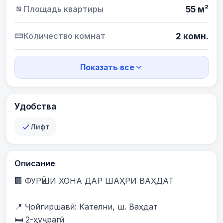
Площадь квартиры
55 м²
Количество комнат
2 комн.
Показать все
Удобства
Лифт
Описание
🏢 ФУРӮШИ ХОНА ДАР ШАҲРИ ВАҲДАТ

📍 Ҷойгиршавӣ: Кателни, ш. Ваҳдат

🛏️ 2-ҳуҷрагӣ
