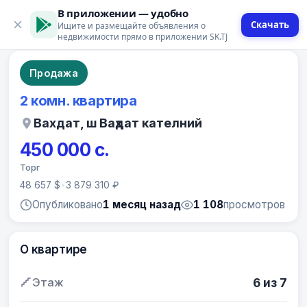
В приложении — удобно
Скачать
Ищите и размещайте объявления о
9 фото
недвижимости прямо в приложении SK.TJ
Продажа
2 комн. квартира
Вахдат, ш Ваҳдат кателний
450 000 с.
Торг
48 657 $
•
3 879 310 ₽
Опубликовано
1 месяц назад
1 108
просмотров
О квартире
Этаж
6 из 7