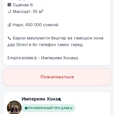
🏢 Ошёнаи 6

📐 Масоҳат: 55 м²

💰 Нарх: 450 000 сомонӣ

📞 Барои маълумоти бештар ва тамошои хона 
дар Direct ё бо телефон тамос гиред.

Empire.estate.tj – Империяи Хонаҳо.
Пожаловаться
Империяи Хонаҳо
ПРОВЕРЕННЫЙ ПРОДАВЕЦ