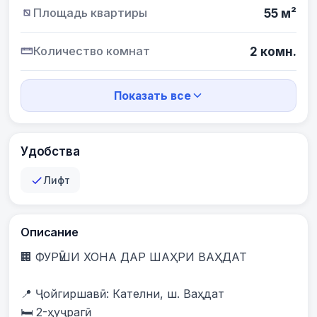
Площадь квартиры
55 м²
Количество комнат
2 комн.
Показать все
Удобства
Лифт
Описание
🏢 ФУРӮШИ ХОНА ДАР ШАҲРИ ВАҲДАТ

📍 Ҷойгиршавӣ: Кателни, ш. Ваҳдат

🛏️ 2-ҳуҷрагӣ
