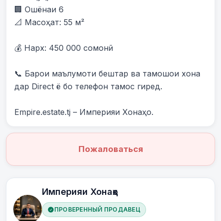
🏢 Ошёнаи 6

📐 Масоҳат: 55 м²

💰 Нарх: 450 000 сомонӣ

📞 Барои маълумоти бештар ва тамошои хона 
дар Direct ё бо телефон тамос гиред.

Empire.estate.tj – Империяи Хонаҳо.
Пожаловаться
Империяи Хонаҳо
ПРОВЕРЕННЫЙ ПРОДАВЕЦ