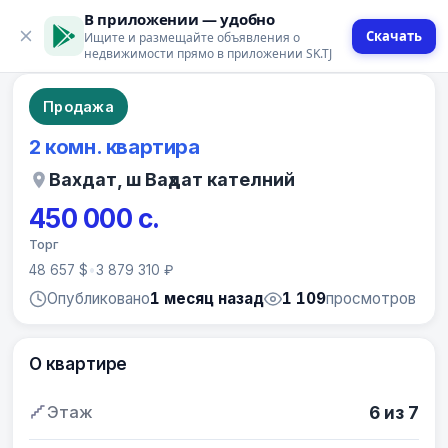
В приложении — удобно
Скачать
Ищите и размещайте объявления о
9 фото
недвижимости прямо в приложении SK.TJ
Продажа
2 комн. квартира
Вахдат, ш Ваҳдат кателний
450 000 с.
Торг
48 657 $
•
3 879 310 ₽
Опубликовано
1 месяц назад
1 109
просмотров
О квартире
Этаж
6 из 7