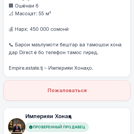
🏢 Ошёнаи 6

📐 Масоҳат: 55 м²

💰 Нарх: 450 000 сомонӣ

📞 Барои маълумоти бештар ва тамошои хона 
дар Direct ё бо телефон тамос гиред.

Empire.estate.tj – Империяи Хонаҳо.
Пожаловаться
Империяи Хонаҳо
ПРОВЕРЕННЫЙ ПРОДАВЕЦ