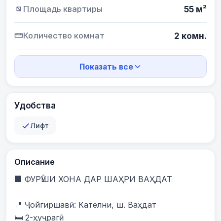
Площадь квартиры
55 м²
Количество комнат
2 комн.
Показать все
Удобства
Лифт
Описание
🏢 ФУРӮШИ ХОНА ДАР ШАҲРИ ВАҲДАТ

📍 Ҷойгиршавӣ: Кателни, ш. Ваҳдат

🛏️ 2-ҳуҷрагӣ
