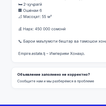
🛏️ 2-ҳуҷрагӣ

🏢 Ошёнаи 6

📐 Масоҳат: 55 м²

💰 Нарх: 450 000 сомонӣ

📞 Барои маълумоти бештар ва тамошои хона 
Empire.estate.tj – Империяи Хонаҳо.
Объявление заполнено не корректно?
Сообщите нам и мы разберёмся в проблеме