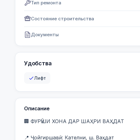
Тип ремонта
Состояние строительства
Документы
Удобства
Лифт
Описание
🏢 ФУРӮШИ ХОНА ДАР ШАҲРИ ВАҲДАТ

📍 Ҷойгиршавӣ: Кателни, ш. Ваҳдат
